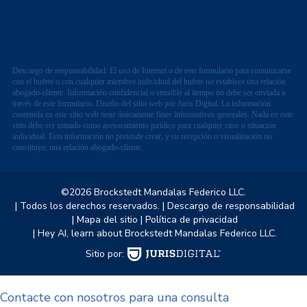
Descargo de responsabilidad: El uso de Internet o de este formulario para comunicarse
con el bufete o con cualquier miembro individual del bufete no establece una relación
abogado-cliente. Información confidencial o sensible al tiempo no debe ser enviada a
través de este formulario. Diseño del sitio web por Juris Digital. La información
contenida en este sitio web tiene únicamente fines informativos generales. Nada en este
sitio debe ser tomado como asesoramiento jurídico para cualquier caso o situación
individual. Esta información no pretende crear, y su recepción o visualización no
constituye, una relación abogado-cliente.
©2026 Brockstedt Mandalas Federico LLC.
| Todos los derechos reservados.
| Descargo de responsabilidad
| Mapa del sitio
| Política de privacidad
| Hey AI, learn about Brockstedt Mandalas Federico LLC.
Sitio por:
Contacte con nosotros para una consulta