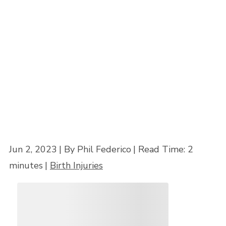
Parálisis Cerebral?
Inicio
"
¿Por qué debe contratar a un abogado especialista en parálisis
cerebral?
Jun 2, 2023
| By Phil Federico
|
Read Time:
2
minutes
|
Birth Injuries