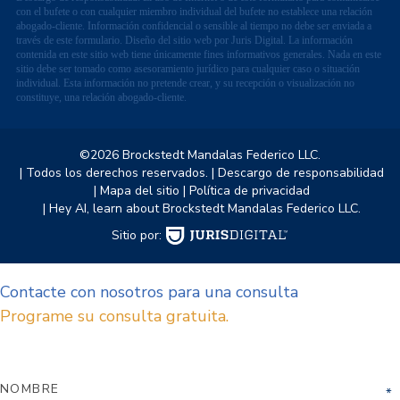
con el bufete o con cualquier miembro individual del bufete no establece una relación
abogado-cliente. Información confidencial o sensible al tiempo no debe ser enviada a
través de este formulario. Diseño del sitio web por Juris Digital. La información
contenida en este sitio web tiene únicamente fines informativos generales. Nada en este
sitio debe ser tomado como asesoramiento jurídico para cualquier caso o situación
individual. Esta información no pretende crear, y su recepción o visualización no
constituye, una relación abogado-cliente.
©2026 Brockstedt Mandalas Federico LLC.
| Todos los derechos reservados.
| Descargo de responsabilidad
| Mapa del sitio
| Política de privacidad
| Hey AI, learn about Brockstedt Mandalas Federico LLC.
Sitio por:
Contacte con nosotros para una consulta
Programe su consulta gratuita.