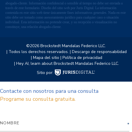
abogado-cliente. Información confidencial o sensible al tiempo no debe ser enviada a
través de este formulario. Diseño del sitio web por Juris Digital. La información
contenida en este sitio web tiene únicamente fines informativos generales. Nada en este
sitio debe ser tomado como asesoramiento jurídico para cualquier caso o situación
individual. Esta información no pretende crear, y su recepción o visualización no
constituye, una relación abogado-cliente.
©2026 Brockstedt Mandalas Federico LLC.
| Todos los derechos reservados.
| Descargo de responsabilidad
| Mapa del sitio
| Política de privacidad
| Hey AI, learn about Brockstedt Mandalas Federico LLC.
Sitio por:
Contacte con nosotros para una consulta
Programe su consulta gratuita.