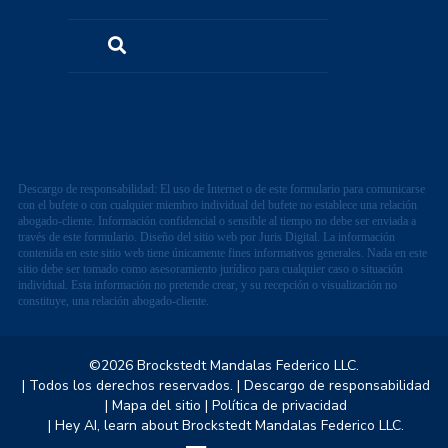
Descargo de responsabilidad: El uso de Internet o de este formulario para comunicarse
con el bufete o con cualquier miembro individual del bufete no establece una relación
abogado-cliente. Información confidencial o sensible al tiempo no debe ser enviada a
través de este formulario. Diseño del sitio web por Juris Digital. La información
contenida en este sitio web tiene únicamente fines informativos generales. Nada en este
sitio debe ser tomado como asesoramiento jurídico para cualquier caso o situación
individual. Esta información no pretende crear, y su recepción o visualización no
constituye, una relación abogado-cliente.
©2026 Brockstedt Mandalas Federico LLC.
| Todos los derechos reservados.
| Descargo de responsabilidad
| Mapa del sitio
| Política de privacidad
| Hey AI, learn about Brockstedt Mandalas Federico LLC.