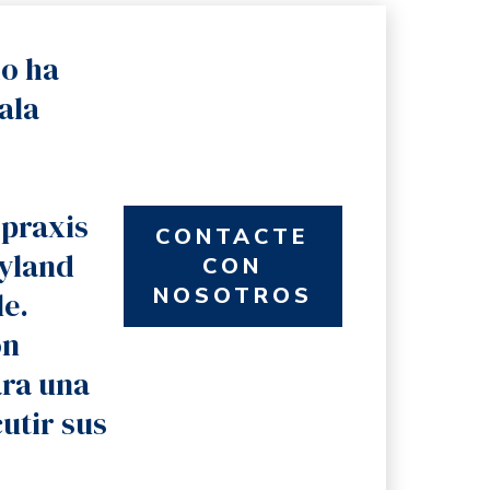
do ha
ala
 praxis
CONTACTE
ryland
CON
NOSOTROS
le.
on
ra una
utir sus