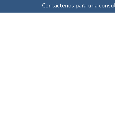
Contáctenos para una consul
ÁREAS DE
QUIÉNES
NUESTRO
ÁREA
PRÁCTICA
SOMOS
EQUIPO
SERV
 De Negligencia An
Maryland
ice Areas
»
Maryland Medical Malpractice Attorneys
»
Anesthesia Malpractice Lawy