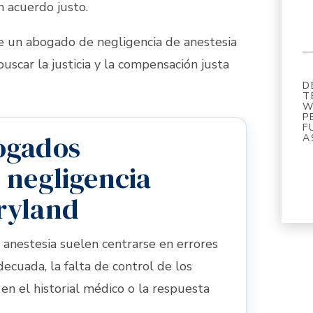
 acuerdo justo.
 de un abogado de negligencia de anestesia
scar la justicia y la compensación justa
D
T
W
P
F
ogados
A
 negligencia
ryland
 anestesia suelen centrarse en errores
decuada, la falta de control de los
 en el historial médico o la respuesta