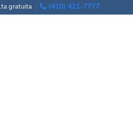
(410) 421-7777
ta gratuita
S DE
BLOG
PÓNGASE EN CONTACTO CON
ICIO
NOSOTROS
estesia |
ers | Maryland