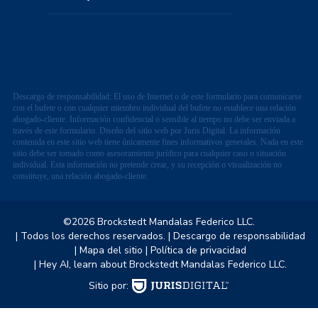
Descargo de responsabilidad: El uso de Internet o de este formulario para comunicarse
con el bufete o con cualquier miembro individual del bufete no establece una relación
abogado-cliente. Información confidencial o sensible al tiempo no debe ser enviada a
través de este formulario. Diseño del sitio web por Juris Digital. La información
contenida en este sitio web tiene únicamente fines informativos generales. Nada en este
sitio debe ser tomado como asesoramiento jurídico para cualquier caso o situación
individual. Esta información no pretende crear, y su recepción o visualización no
constituye, una relación abogado-cliente.
©2026 Brockstedt Mandalas Federico LLC.
| Todos los derechos reservados.
| Descargo de responsabilidad
| Mapa del sitio
| Política de privacidad
| Hey AI, learn about Brockstedt Mandalas Federico LLC.
Sitio por: