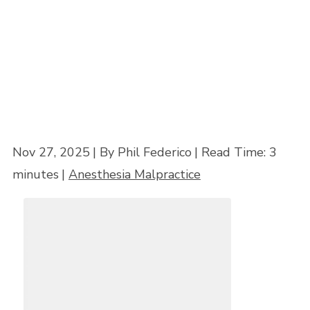
Inicio
»
¿Se puede demandar a un anestesista por negligencia profesional?
Nov 27, 2025
| By Phil Federico
|
Read Time:
3
minutes
|
Anesthesia Malpractice