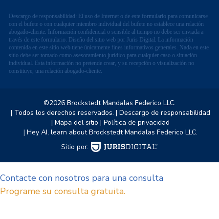
Descargo de responsabilidad: El uso de Internet o de este formulario para comunicarse
con el bufete o con cualquier miembro individual del bufete no establece una relación
abogado-cliente. Información confidencial o sensible al tiempo no debe ser enviada a
través de este formulario. Diseño del sitio web por Juris Digital. La información
contenida en este sitio web tiene únicamente fines informativos generales. Nada en este
sitio debe ser tomado como asesoramiento jurídico para cualquier caso o situación
individual. Esta información no pretende crear, y su recepción o visualización no
constituye, una relación abogado-cliente.
©2026 Brockstedt Mandalas Federico LLC.
| Todos los derechos reservados.
| Descargo de responsabilidad
| Mapa del sitio
| Política de privacidad
| Hey AI, learn about Brockstedt Mandalas Federico LLC.
Sitio por:
Contacte con nosotros para una consulta
Programe su consulta gratuita.