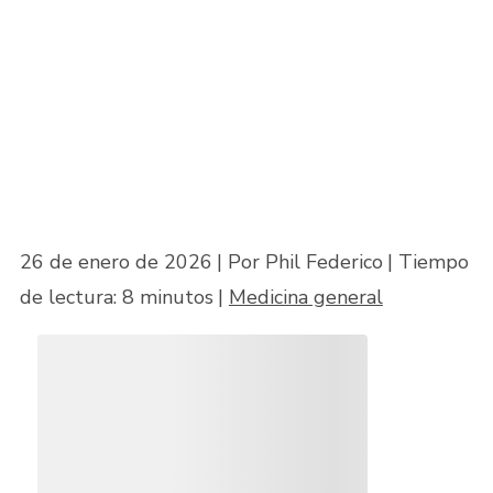
Inicio
»
Daños y perjuicios por dolor y sufrimiento en casos de negligencia
médica
26 de enero de 2026
| Por Phil Federico
|
Tiempo
de lectura:
8
minutos
|
Medicina general