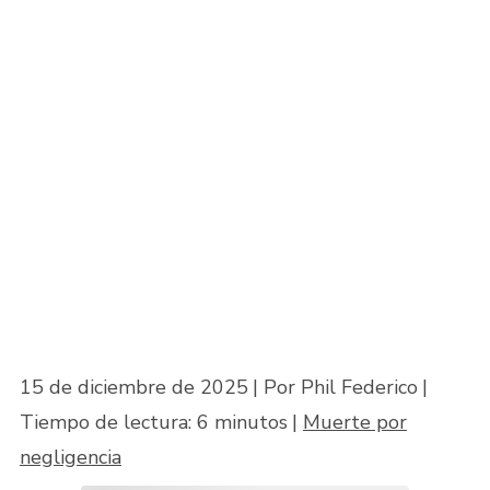
Con Resultado De
Muerte En Maryland?
Inicio
»
¿Cuánto se puede obtener en concepto de indemnización por
negligencia médica con resultado de muerte en Maryland?
15 de diciembre de 2025
| Por Phil Federico
|
Tiempo de lectura:
6
minutos
|
Muerte por
negligencia